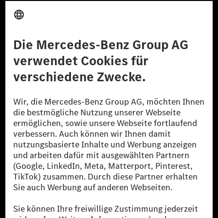
Anbieter
Rechtliche Hinweise
Einstellungen
Datenschutz
Lizenzhinweise Dritter
Barrierefreiheit
© 2026 Mercedes-Benz Group AG. Alle Rechte vorbehalten.
[1] Bilanziell CO₂-neutral bedeutet, dass nicht vermiedene oder nicht
reduzierte CO₂-Emissionen bei der Mercedes-Benz Group durch
zertifizierte Ausgleichsprojekte kompensiert werden.
[2] Renewable Charging ist ein integraler Bestandteil von MB.CHARGE
Public in Europa, den USA, Kanada und China. Sofern an der jeweiligen
Ladestation noch kein Strom aus erneuerbaren Energien vorliegt,
verwendet Renewable Charging Grünstromzertifikate*. Diese stellen
sicher, dass für Ladevorgänge über MB.CHARGE Public eine äquivalente
Strommenge aus erneuerbaren Energien ins Stromnetz eingespeist wird.
Sie stammen ausschließlich aus Wind- und Solarkraftanlagen, die jünger
als sechs Jahre sind.
* Inkl. EKOenergy Ökolabel
* Die angegebenen Werte wurden nach dem vorgeschriebenen
Messverfahren WLTP (Worldwide harmonised Light vehicles Test