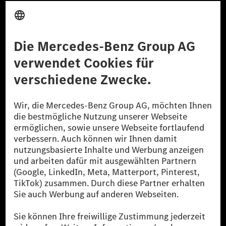
Anbieter
Rechtliche Hinweise
Einstellungen
Datenschutz
Lizenzhinweise Dritter
Barrierefreiheit
© 2026 Mercedes-Benz Group AG. Alle Rechte vorbehalten.
[1] Bilanziell CO₂-neutral bedeutet, dass nicht vermiedene oder nicht
reduzierte CO₂-Emissionen bei der Mercedes-Benz Group durch
zertifizierte Ausgleichsprojekte kompensiert werden.
[2] Renewable Charging ist ein integraler Bestandteil von MB.CHARGE
Public in Europa, den USA, Kanada und China. Sofern an der jeweiligen
Ladestation noch kein Strom aus erneuerbaren Energien vorliegt,
verwendet Renewable Charging Grünstromzertifikate*. Diese stellen
sicher, dass für Ladevorgänge über MB.CHARGE Public eine äquivalente
Strommenge aus erneuerbaren Energien ins Stromnetz eingespeist wird.
Sie stammen ausschließlich aus Wind- und Solarkraftanlagen, die jünger
als sechs Jahre sind.
* Inkl. EKOenergy Ökolabel
* Die angegebenen Werte wurden nach dem vorgeschriebenen
Messverfahren WLTP (Worldwide harmonised Light vehicles Test