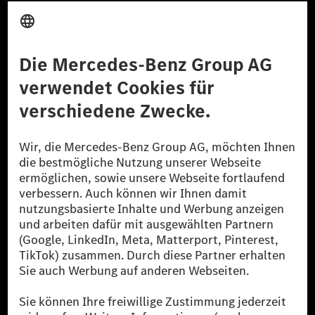
Anbieter
Rechtliche Hinweise
Einstellungen
Datenschutz
Lizenzhinweise Dritter
Barrierefreiheit
© 2026 Mercedes-Benz Group AG. Alle Rechte vorbehalten.
[1] Bilanziell CO₂-neutral bedeutet, dass nicht vermiedene oder nicht
reduzierte CO₂-Emissionen bei der Mercedes-Benz Group durch
zertifizierte Ausgleichsprojekte kompensiert werden.
[2] Renewable Charging ist ein integraler Bestandteil von MB.CHARGE
Public in Europa, den USA, Kanada und China. Sofern an der jeweiligen
Ladestation noch kein Strom aus erneuerbaren Energien vorliegt,
verwendet Renewable Charging Grünstromzertifikate*. Diese stellen
sicher, dass für Ladevorgänge über MB.CHARGE Public eine äquivalente
Strommenge aus erneuerbaren Energien ins Stromnetz eingespeist wird.
Sie stammen ausschließlich aus Wind- und Solarkraftanlagen, die jünger
als sechs Jahre sind.
* Inkl. EKOenergy Ökolabel
* Die angegebenen Werte wurden nach dem vorgeschriebenen
Messverfahren WLTP (Worldwide harmonised Light vehicles Test