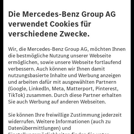
Anbieter
Rechtliche Hinweise
Einstellungen
Datenschutz
Lizenzhinweise Dritter
Barrierefreiheit
© 2026 Mercedes-Benz Group AG. Alle Rechte vorbehalten.
[1] Bilanziell CO₂-neutral bedeutet, dass nicht vermiedene oder nicht
reduzierte CO₂-Emissionen bei der Mercedes-Benz Group durch
zertifizierte Ausgleichsprojekte kompensiert werden.
[2] Renewable Charging ist ein integraler Bestandteil von MB.CHARGE
Public in Europa, den USA, Kanada und China. Sofern an der jeweiligen
Ladestation noch kein Strom aus erneuerbaren Energien vorliegt,
verwendet Renewable Charging Grünstromzertifikate*. Diese stellen
sicher, dass für Ladevorgänge über MB.CHARGE Public eine äquivalente
Strommenge aus erneuerbaren Energien ins Stromnetz eingespeist wird.
Sie stammen ausschließlich aus Wind- und Solarkraftanlagen, die jünger
als sechs Jahre sind.
* Inkl. EKOenergy Ökolabel
* Die angegebenen Werte wurden nach dem vorgeschriebenen
Messverfahren WLTP (Worldwide harmonised Light vehicles Test