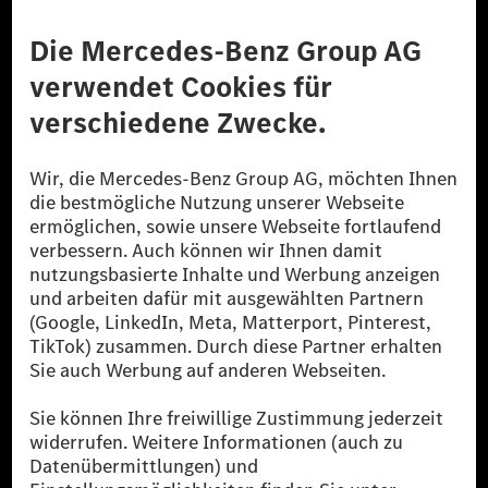
Anbieter
Rechtliche Hinweise
Einstellungen
Datenschutz
Lizenzhinweise Dritter
Barrierefreiheit
© 2026 Mercedes-Benz Group AG. Alle Rechte vorbehalten.
[1] Bilanziell CO₂-neutral bedeutet, dass nicht vermiedene oder nicht
reduzierte CO₂-Emissionen bei der Mercedes-Benz Group durch
zertifizierte Ausgleichsprojekte kompensiert werden.
[2] Renewable Charging ist ein integraler Bestandteil von MB.CHARGE
Public in Europa, den USA, Kanada und China. Sofern an der jeweiligen
Ladestation noch kein Strom aus erneuerbaren Energien vorliegt,
verwendet Renewable Charging Grünstromzertifikate*. Diese stellen
sicher, dass für Ladevorgänge über MB.CHARGE Public eine äquivalente
Strommenge aus erneuerbaren Energien ins Stromnetz eingespeist wird.
Sie stammen ausschließlich aus Wind- und Solarkraftanlagen, die jünger
als sechs Jahre sind.
* Inkl. EKOenergy Ökolabel
* Die angegebenen Werte wurden nach dem vorgeschriebenen
Messverfahren WLTP (Worldwide harmonised Light vehicles Test