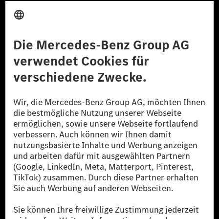
Anbieter
Rechtliche Hinweise
Einstellungen
Datenschutz
Lizenzhinweise Dritter
Barrierefreiheit
© 2026 Mercedes-Benz Group AG. Alle Rechte vorbehalten.
[1] Bilanziell CO₂-neutral bedeutet, dass nicht vermiedene oder nicht
reduzierte CO₂-Emissionen bei der Mercedes-Benz Group durch
zertifizierte Ausgleichsprojekte kompensiert werden.
[2] Renewable Charging ist ein integraler Bestandteil von MB.CHARGE
Public in Europa, den USA, Kanada und China. Sofern an der jeweiligen
Ladestation noch kein Strom aus erneuerbaren Energien vorliegt,
verwendet Renewable Charging Grünstromzertifikate*. Diese stellen
sicher, dass für Ladevorgänge über MB.CHARGE Public eine äquivalente
Strommenge aus erneuerbaren Energien ins Stromnetz eingespeist wird.
Sie stammen ausschließlich aus Wind- und Solarkraftanlagen, die jünger
als sechs Jahre sind.
* Inkl. EKOenergy Ökolabel
* Die angegebenen Werte wurden nach dem vorgeschriebenen
Messverfahren WLTP (Worldwide harmonised Light vehicles Test