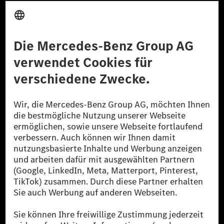
Anbieter
Rechtliche Hinweise
Einstellungen
Datenschutz
Lizenzhinweise Dritter
Barrierefreiheit
© 2026 Mercedes-Benz Group AG. Alle Rechte vorbehalten.
[1] Bilanziell CO₂-neutral bedeutet, dass nicht vermiedene oder nicht
reduzierte CO₂-Emissionen bei der Mercedes-Benz Group durch
zertifizierte Ausgleichsprojekte kompensiert werden.
[2] Renewable Charging ist ein integraler Bestandteil von MB.CHARGE
Public in Europa, den USA, Kanada und China. Sofern an der jeweiligen
Ladestation noch kein Strom aus erneuerbaren Energien vorliegt,
verwendet Renewable Charging Grünstromzertifikate*. Diese stellen
sicher, dass für Ladevorgänge über MB.CHARGE Public eine äquivalente
Strommenge aus erneuerbaren Energien ins Stromnetz eingespeist wird.
Sie stammen ausschließlich aus Wind- und Solarkraftanlagen, die jünger
als sechs Jahre sind.
* Inkl. EKOenergy Ökolabel
* Die angegebenen Werte wurden nach dem vorgeschriebenen
Messverfahren WLTP (Worldwide harmonised Light vehicles Test