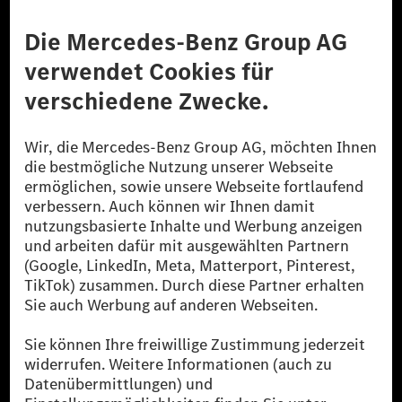
Anbieter
Rechtliche Hinweise
Einstellungen
Datenschutz
Lizenzhinweise Dritter
Barrierefreiheit
© 2026 Mercedes-Benz Group AG. Alle Rechte vorbehalten.
[1] Bilanziell CO₂-neutral bedeutet, dass nicht vermiedene oder nicht
reduzierte CO₂-Emissionen bei der Mercedes-Benz Group durch
zertifizierte Ausgleichsprojekte kompensiert werden.
[2] Renewable Charging ist ein integraler Bestandteil von MB.CHARGE
Public in Europa, den USA, Kanada und China. Sofern an der jeweiligen
Ladestation noch kein Strom aus erneuerbaren Energien vorliegt,
verwendet Renewable Charging Grünstromzertifikate*. Diese stellen
sicher, dass für Ladevorgänge über MB.CHARGE Public eine äquivalente
Strommenge aus erneuerbaren Energien ins Stromnetz eingespeist wird.
Sie stammen ausschließlich aus Wind- und Solarkraftanlagen, die jünger
als sechs Jahre sind.
* Inkl. EKOenergy Ökolabel
* Die angegebenen Werte wurden nach dem vorgeschriebenen
Messverfahren WLTP (Worldwide harmonised Light vehicles Test