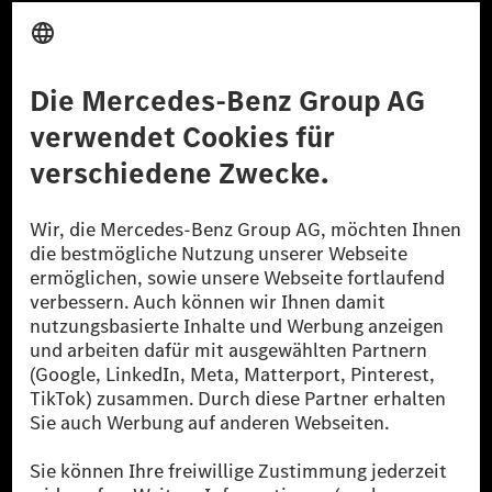
Anbieter
Rechtliche Hinweise
Einstellungen
Datenschutz
Lizenzhinweise Dritter
Barrierefreiheit
© 2026 Mercedes-Benz Group AG. Alle Rechte vorbehalten.
[1] Bilanziell CO₂-neutral bedeutet, dass nicht vermiedene oder nicht
reduzierte CO₂-Emissionen bei der Mercedes-Benz Group durch
zertifizierte Ausgleichsprojekte kompensiert werden.
[2] Renewable Charging ist ein integraler Bestandteil von MB.CHARGE
Public in Europa, den USA, Kanada und China. Sofern an der jeweiligen
Ladestation noch kein Strom aus erneuerbaren Energien vorliegt,
verwendet Renewable Charging Grünstromzertifikate*. Diese stellen
sicher, dass für Ladevorgänge über MB.CHARGE Public eine äquivalente
Strommenge aus erneuerbaren Energien ins Stromnetz eingespeist wird.
Sie stammen ausschließlich aus Wind- und Solarkraftanlagen, die jünger
als sechs Jahre sind.
* Inkl. EKOenergy Ökolabel
* Die angegebenen Werte wurden nach dem vorgeschriebenen
Messverfahren WLTP (Worldwide harmonised Light vehicles Test