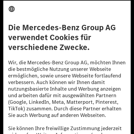
Anbieter
Rechtliche Hinweise
Einstellungen
Datenschutz
Lizenzhinweise Dritter
Barrierefreiheit
© 2026 Mercedes-Benz Group AG. Alle Rechte vorbehalten.
[1] Bilanziell CO₂-neutral bedeutet, dass nicht vermiedene oder nicht
reduzierte CO₂-Emissionen bei der Mercedes-Benz Group durch
zertifizierte Ausgleichsprojekte kompensiert werden.
[2] Renewable Charging ist ein integraler Bestandteil von MB.CHARGE
Public in Europa, den USA, Kanada und China. Sofern an der jeweiligen
Ladestation noch kein Strom aus erneuerbaren Energien vorliegt,
verwendet Renewable Charging Grünstromzertifikate*. Diese stellen
sicher, dass für Ladevorgänge über MB.CHARGE Public eine äquivalente
Strommenge aus erneuerbaren Energien ins Stromnetz eingespeist wird.
Sie stammen ausschließlich aus Wind- und Solarkraftanlagen, die jünger
als sechs Jahre sind.
* Inkl. EKOenergy Ökolabel
* Die angegebenen Werte wurden nach dem vorgeschriebenen
Messverfahren WLTP (Worldwide harmonised Light vehicles Test