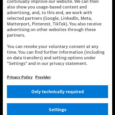
globális szállítói vagyunk. A Mercedes-Benz Mobility
AG finanszírozást, lízinget, autó előfizetést és
autókölcsönzést, flottakezelést, digitális
szolgáltatásokat a töltéshez és fizetéshez,
biztosításközvetítést, valamint innovatív mobilitási
szolgáltatásokat kínál.
Tudjon meg többet
Technikai támogatás Hotline vonal
Kapcsolat
Helyszínek
Szolgáltató
Jogi nyilatkozat
Beállítások
Adatvédelmi nyilatkozat