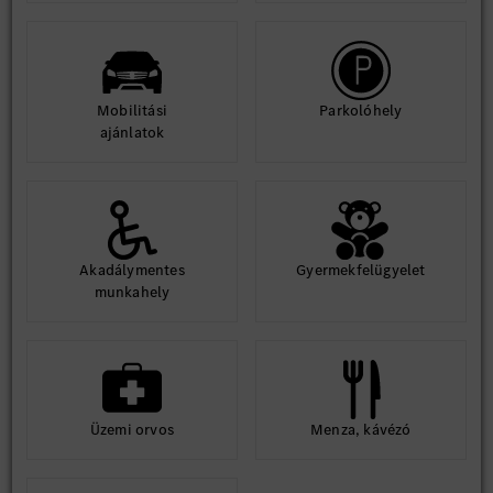
Mobilitási
Parkolóhely
ajánlatok
Akadálymentes
Gyermekfelügyelet
munkahely
Üzemi orvos
Menza, kávézó