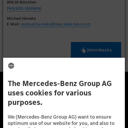
80636 München
Helyszín részletei
Michael Hüneke
E-Mail:
michael.hueneke@mercedes-benz.com
Jelentkezés
A Mercedes-Benz Csoport
A Mercedes-Benz Group AG (korábbi Daimler AG) a
világ egyik legsikeresebb autóipari vállalata. A
Mercedes-Benz AG-val együtt a prémium és
luxusautók, valamint kishaszonjárművek vezető