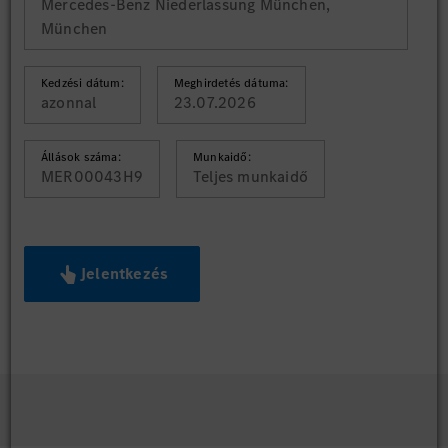
Mercedes-Benz Niederlassung München,
München
Kedzési dátum:
Meghirdetés dátuma:
azonnal
23.07.2026
Állások száma:
Munkaidő:
MER00043H9
Teljes munkaidő
Jelentkezés