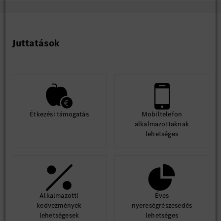
Juttatások
Étkezési támogatás
Mobiltelefon
alkalmazottaknak
lehetséges
Alkalmazotti
Éves
kedvezmények
nyereségrészesedés
lehetségesek
lehetséges