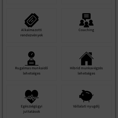
Alkalmazotti
Coaching
rendezvények
Rugalmas munkaidő
Hibrid munkavégzés
lehetséges
lehetséges
Egészségügyi
Vállalati nyugdíj
juttatások