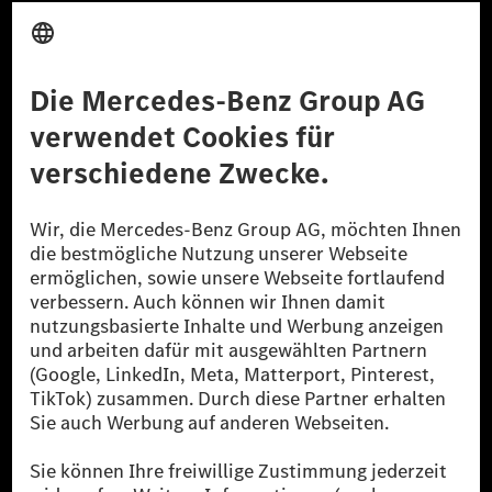
Anbieter
Rechtliche Hinweise
Einstellungen
Datenschutz
Lizenzhinweise Dritter
Barrierefreiheit
© 2026 Mercedes-Benz Group AG. Alle Rechte vorbehalten.
[1] Bilanziell CO₂-neutral bedeutet, dass nicht vermiedene oder nicht
reduzierte CO₂-Emissionen bei der Mercedes-Benz Group durch
zertifizierte Ausgleichsprojekte kompensiert werden.
[2] Renewable Charging ist ein integraler Bestandteil von MB.CHARGE
Public in Europa, den USA, Kanada und China. Sofern an der jeweiligen
Ladestation noch kein Strom aus erneuerbaren Energien vorliegt,
verwendet Renewable Charging Grünstromzertifikate*. Diese stellen
sicher, dass für Ladevorgänge über MB.CHARGE Public eine äquivalente
Strommenge aus erneuerbaren Energien ins Stromnetz eingespeist wird.
Sie stammen ausschließlich aus Wind- und Solarkraftanlagen, die jünger
als sechs Jahre sind.
* Inkl. EKOenergy Ökolabel
* Die angegebenen Werte wurden nach dem vorgeschriebenen
Messverfahren WLTP (Worldwide harmonised Light vehicles Test