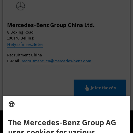
Mercedes-Benz Group China Ltd.
8 Boxing Road
100176 Beijing
Helyszín részletei
Recruitment China
E-Mail:
recruitment_cn@mercedes-benz.com
Jelentkezés