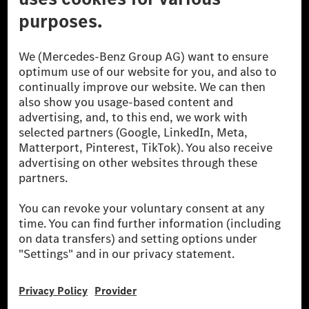
A Mercedes-Benz Csoport
A Mercedes-Benz Group AG (korábbi Daimler AG) a
világ egyik legsikeresebb autóipari vállalata. A
Mercedes-Benz AG-val együtt a prémium és
luxusautók, valamint kishaszonjárművek vezető
globális szállítói vagyunk. A Mercedes-Benz Mobility
AG finanszírozást, lízinget, autó előfizetést és
autókölcsönzést, flottakezelést, digitális
szolgáltatásokat a töltéshez és fizetéshez,
biztosításközvetítést, valamint innovatív mobilitási
szolgáltatásokat kínál.
Tudjon meg többet
Technikai támogatás Hotline vonal
Kapcsolat
Helyszínek