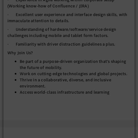
(Working know-how of Confluence / JIRA)
· Excellent user experience and interface design skills, with
immaculate attention to details.
· Understanding of hardware/software/service design
challenges including mobile and tablet form factors.
· Familiarity with driver distraction guidelines a plus.
Why Join Us?
Be part of a purpose-driven organization that’s shaping
the future of mobility.
Work on cutting-edge technologies and global projects.
Thrive in a collaborative, diverse, and inclusive
environment.
Access world-class infrastructure and learning
opportunities.
Equal Opportunity Statement:
At MBRDI, we are committed to diversity and inclusion. We
welcome applications from all qualified individuals, regardless
of gender, background, or ability.