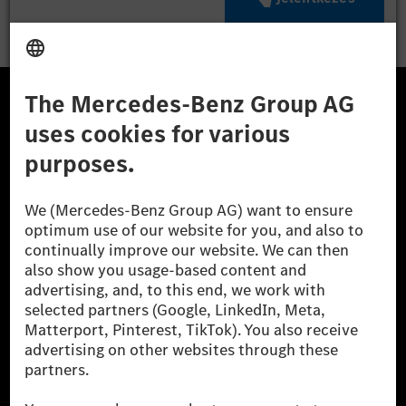
A Mercedes-Benz Csoport
A Mercedes-Benz Group AG (korábbi Daimler AG) a
világ egyik legsikeresebb autóipari vállalata. A
Mercedes-Benz AG-val együtt a prémium és
luxusautók, valamint kishaszonjárművek vezető
globális szállítói vagyunk. A Mercedes-Benz Mobility
AG finanszírozást, lízinget, autó előfizetést és
autókölcsönzést, flottakezelést, digitális
szolgáltatásokat a töltéshez és fizetéshez,
biztosításközvetítést, valamint innovatív mobilitási
szolgáltatásokat kínál.
Tudjon meg többet