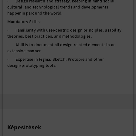
· Design research and strategy, keeping in mind social,
cultural, and technological trends and developments
happening around the world.
Mandatory Skills:
· Familiarity with user-centric design principles, usability
theories, best practices, and methodologies.
· Ability to document all design related elements in an
extensive manner.
· Expertise in Figma, Sketch, Protopie and other
design/prototyping tools.
· Awareness about current trends in UI / Visual design
(Automotive and otherwise)
· Ability to collaborate effectively in cross-functional teams.
· Excellent communication and presentation skills.
· Well-organized and great attention to detail.
· Innovative problem solving and design excellence.
Képesítések