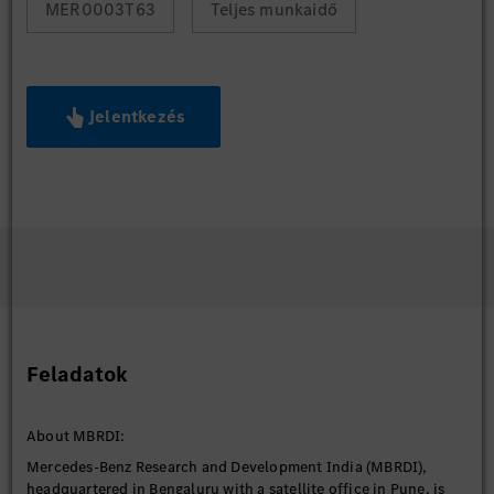
MER0003T63
Teljes munkaidő
Jelentkezés
Feladatok
About MBRDI:
Mercedes-Benz Research and Development India (MBRDI),
headquartered in Bengaluru with a satellite office in Pune, is