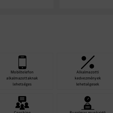
Kontaktformular
oder t
10-12 Uhr & 13-15 Uhr).
Mobiltelefon
Alkalmazotti
alkalmazottaknak
kedvezmények
lehetséges
lehetségesek
Coaching
Rugalmas munkaidő