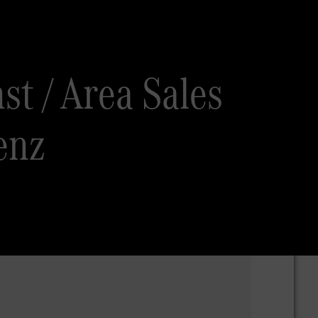
t / Area Sales
enz