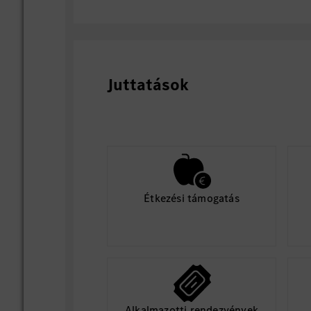
Juttatások
Étkezési támogatás
Alkalmazotti rendezvények