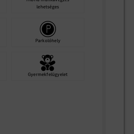
lehetséges
Parkolóhely
Gyermekfelügyelet