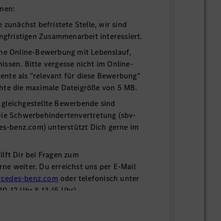
onen:
 zunächst befristete Stelle, wir sind
angfristigen Zusammenarbeit interessiert.
ine Online-Bewerbung mit Lebenslauf,
ssen. Bitte vergesse nicht im Online-
nte als "relevant für diese Bewerbung"
hte die maximale Dateigröße von 5 MB.
gleichgestellte Bewerbende sind
Die Schwerbehindertenvertretung (sbv-
-benz.com) unterstützt Dich gerne im
lft Dir bei Fragen zum
e weiter. Du erreichst uns per E-Mail
cedes-benz.com
oder telefonisch unter
0-12 Uhr & 13-15 Uhr).
lft Dir bei Fragen zum
ne weiter. Du erreichst uns über das