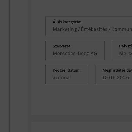
Állás kategória:
Marketing / Értékesítés / Kommun
Szervezet:
Helysz
Mercedes-Benz AG
Merc
Kedzési dátum:
Meghirdetés dá
azonnal
10.06.2026