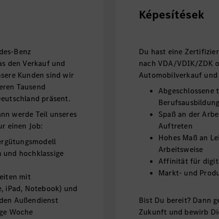
Képesítések
edes-Benz
Du hast eine Zertifizi
was den Verkauf und
nach VDA/VDIK/ZDK od
nsere Kunden sind wir
Automobilverkauf und 
reren Tausend
Abgeschlossene 
Deutschland präsent.
Berufsausbildun
nn werde Teil unseres
Spaß an der Arbe
ur einen Job:
Auftreten
Hohes Maß an Lei
Vergütungsmodell
Arbeitsweise
n und hochklassige
Affinität für dig
Markt- und Prod
eiten mit
e, iPad, Notebook) und
 den Außendienst
Bist Du bereit? Dann ge
Tage Woche
Zukunft und bewirb Dic