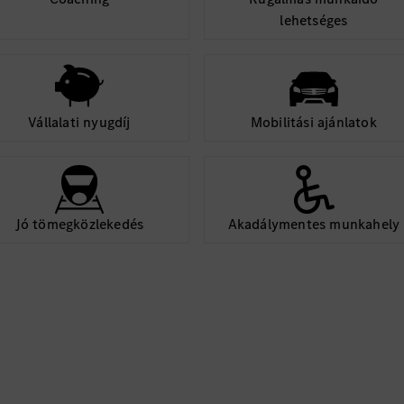
lehetséges
Vállalati nyugdíj
Mobilitási ajánlatok
Jó tömegközlekedés
Akadálymentes munkahely