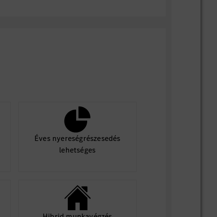
elefonisch unter 0711/17-99000 (Mo-Fr
Éves nyereségrészesedés
lehetséges
Hibrid munkavégzés