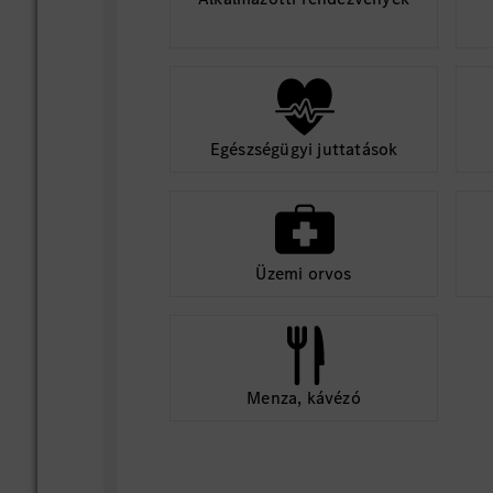
Egészségügyi juttatások
Üzemi orvos
Menza, kávézó