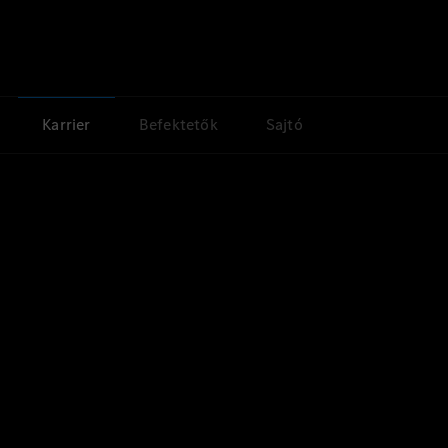
Karrier
Befektetők
Sajtó