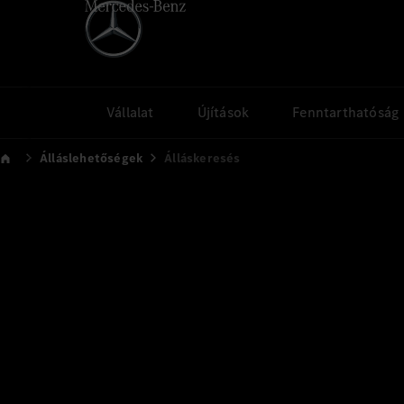
Vállalat
Újítások
Fenntarthatóság
Álláslehetőségek
Álláskeresés