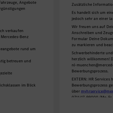
 Fahrzeuge, Angebote
Zusätzliche Informati
ergünstigungen
Es handelt sich um eine
jedoch sehr an einer l
Wir freuen uns auf De
ich verkaufen
Anschreiben und Zeugni
ür Mercedes-Benz
Formular Deine Dokume
zu markieren und beac
iceangebote rund um
Schwerbehinderte und 
herzlich willkommen! 
tig betreuen und
nl-muenchen@mercedes
Bewerbungsprozess.
ezielte
EXTERN: HR Services hi
chsklassen im Blick
Bewerbungsprozess gern
über
myhrservice@mer
0711/17-99000 (Mo-Fr 1
INTERN: HR Services hi
Bewerbungsprozess ger