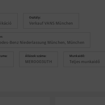
Osztály:
ikáció
Verkauf VANS München
ín:
edes-Benz Niederlassung München, München
tuma:
Állások száma:
Munkaidő:
MER0003UTH
Teljes munkaidő