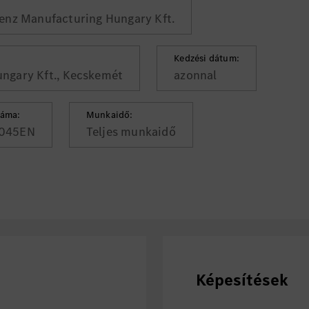
nz Manufacturing Hungary Kft.
Kedzési dátum:
ngary Kft., Kecskemét
azonnal
záma:
Munkaidő:
045EN
Teljes munkaidő
Képesítések