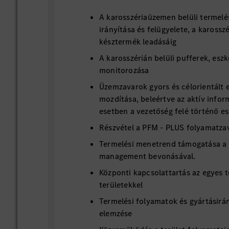
A karosszériaüzemen belüli termelé
irányítása és felügyelete, a karossz
késztermék leadásáig
A karosszérián belüli pufferek, esz
monitorozása
Üzemzavarok gyors és célorientált e
mozdítása, beleértve az aktív infor
esetben a vezetőség felé történő es
Részvétel a PFM - PLUS folyamatza
Termelési menetrend támogatása a t
management bevonásával.
Központi kapcsolattartás az egyes t
területekkel
Termelési folyamatok és gyártásirá
elemzése