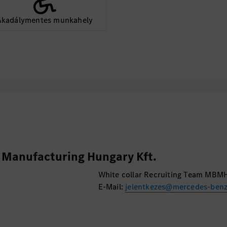
Benz Gyár.
Hasznosítsd nálunk tud
Akadálymentes munkahely
csatlakozz folyamatos
Amennyiben hirdetésünk
jelölti adatbázisunkba 
Manufacturing Hungary Kft.
White collar Recruiting Team MBM
E-Mail:
jelentkezes@mercedes-ben