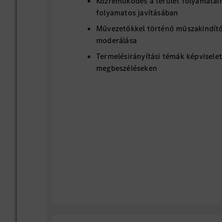
Közreműködés a terület folyamatai
folyamatos javításában
Művezetőkkel történő műszakindít
moderálása
Termelésirányítási témák képviselet
megbeszéléseken