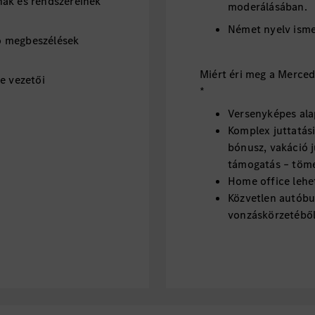
nak és rendszereinek
moderálásában.
Német nyelv isme
ó megbeszélések
Miért éri meg a Merce
e vezetői
*
Versenyképes ala
Komplex juttatási
bónusz, vakáció ju
támogatás – töm
Home office leh
Közvetlen autóbu
vonzáskörzetébő
Letelepedési tám
Támogató légkör,
csapat
Lendületes, stabi
Szakmai tréningek