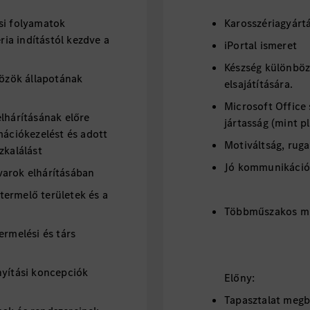
si folyamatok
Karosszériagyártá
éria indítástól kezdve a
iPortal ismeret
Készség különböz
közök állapotának
elsajátítására.
Microsoft Office
lhárításának előre
jártasság (mint p
mációkezelést és adott
Motiváltság, rug
zkalálást
Jó kommunikáció
varok elhárításában
ermelő területek és a
Többműszakos mu
ermelési és társ
nyítási koncepciók
Előny:
Tapasztalat megb