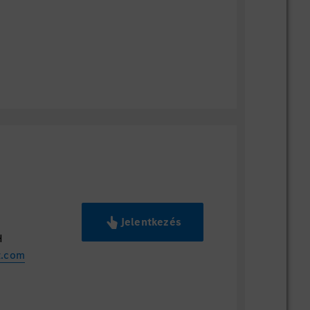
ásod és szakmai tapasztalatod, és
an bővülő csapatunkhoz!
 felkeltette érdeklődésed, regisztrálj
és töltsd fel szakmai önéletrajzod!
Jelentkezés
H
z.com