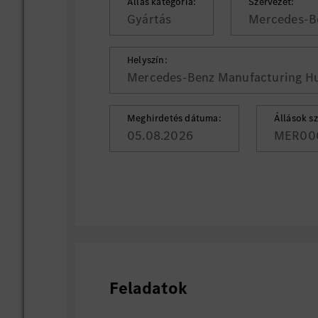
Állás kategória:
Szervezet:
Gyártás
Mercedes-Be
Helyszín:
Mercedes-Benz Manufacturing Hu
Meghirdetés dátuma:
Állások s
05.08.2026
MER00
Feladatok