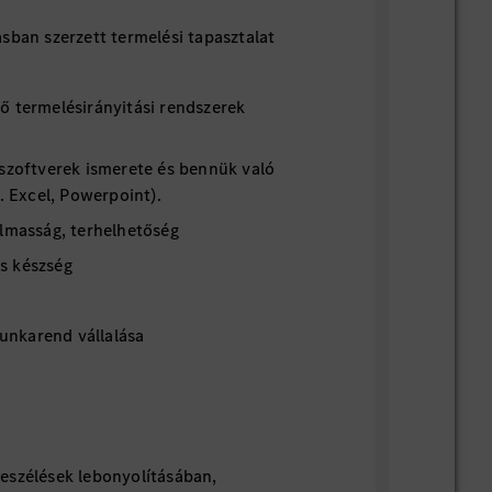
sban szerzett termelési tapasztalat
ő termelésirányitási rendszerek
 szoftverek ismerete és bennük való
l. Excel, Powerpoint).
almasság, terhelhetőség
s készség
nkarend vállalása
eszélések lebonyolításában,