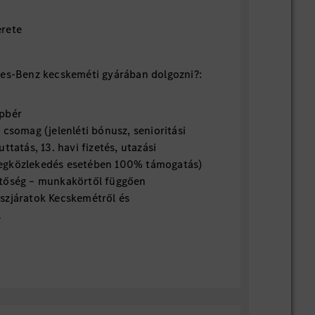
rete
des-Benz kecskeméti gyárában dolgozni?:
pbér
 csomag (jelenléti bónusz, senioritási
ttatás, 13. havi fizetés, utazási
egközlekedés esetében 100% támogatás)
etőség – munkakörtől függően
szjáratok Kecskemétről és
l
ogatás
 emberközpontú vezetés és összetartó
l, nemzetközi környezet
, fejlődési és előrelépési lehetőségek