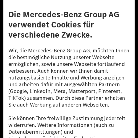
Anbieter
Rechtliche Hinweise
Einstellungen
Datenschutz
Lizenzhinweise Dritter
Barrierefreiheit
© 2026 Mercedes-Benz Group AG. Alle Rechte vorbehalten.
[1] Bilanziell CO₂-neutral bedeutet, dass nicht vermiedene oder nicht
reduzierte CO₂-Emissionen bei der Mercedes-Benz Group durch
zertifizierte Ausgleichsprojekte kompensiert werden.
[2] Renewable Charging ist ein integraler Bestandteil von MB.CHARGE
Public in Europa, den USA, Kanada und China. Sofern an der jeweiligen
Ladestation noch kein Strom aus erneuerbaren Energien vorliegt,
verwendet Renewable Charging Grünstromzertifikate*. Diese stellen
sicher, dass für Ladevorgänge über MB.CHARGE Public eine äquivalente
Strommenge aus erneuerbaren Energien ins Stromnetz eingespeist wird.
Sie stammen ausschließlich aus Wind- und Solarkraftanlagen, die jünger
als sechs Jahre sind.
* Inkl. EKOenergy Ökolabel
* Die angegebenen Werte wurden nach dem vorgeschriebenen
Messverfahren WLTP (Worldwide harmonised Light vehicles Test