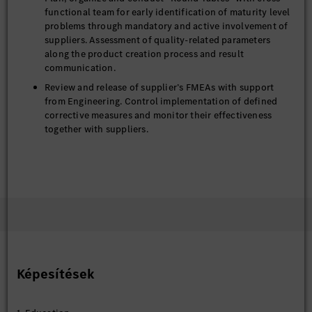
functional team for early identification of maturity level
problems through mandatory and active involvement of
suppliers. Assessment of quality-related parameters
along the product creation process and result
communication.
Review and release of supplier’s FMEAs with support
from Engineering. Control implementation of defined
corrective measures and monitor their effectiveness
together with suppliers.
5. Production Process and Product Release
Planning, co-ordination and execution of processes
audits. Issuance of the audit report. Based on audit
findings, controlling of necessary improvement measures
and appropriate implementation, as well as the
effectiveness measuring of corrective actions. If
necessary, re-auditing of supplier’s processes.
Képesítések
Set up sampling schedule and get supplier’s commitment
for defined milestones. Suggest sampling features.
Monitor first out of series tooling produced parts where