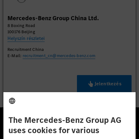
Mercedes-Benz Group China Ltd.
8 Boxing Road
100176 Beijing
Helyszín részletei
Recruitment China
E-Mail:
recruitment_cn@mercedes-benz.com
Jelentkezés
A Mercedes-Benz Csoport