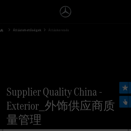
Álláslehetőségek
Álláskeresés
Supplier Quality China -
Exterior_外饰供应商质
量管理