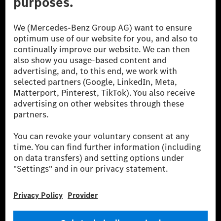
A Mercedes-Benz Group AG (korábbi Daimler AG) a
világ egyik legsikeresebb autóipari vállalata. A
Mercedes-Benz AG-val együtt a prémium és
luxusautók, valamint kishaszonjárművek vezető
globális szállítói vagyunk. A Mercedes-Benz Mobility
AG finanszírozást, lízinget, autó előfizetést és
autókölcsönzést, flottakezelést, digitális
szolgáltatásokat a töltéshez és fizetéshez,
biztosításközvetítést, valamint innovatív mobilitási
szolgáltatásokat kínál.
Tudjon meg többet
Technikai támogatás Hotline vonal
Kapcsolat
Helyszínek