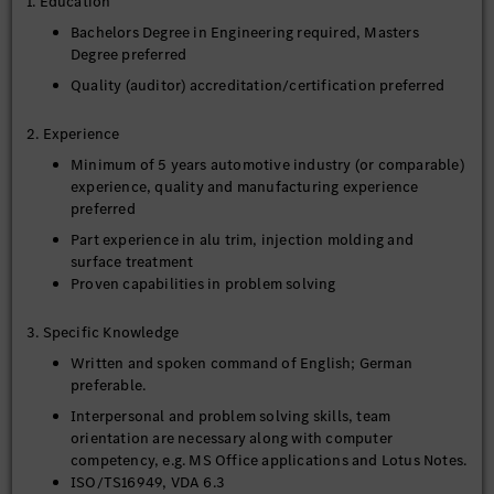
1. Education
necessary. Perform, and if necessary coordinate external,
sampling for dimensions and material properties
Bachelors Degree in Engineering required, Masters
according MBST 13. Coordinate with Engineering
Degree preferred
functional and performance tests and compile all
Quality (auditor) accreditation/certification preferred
relevant documents.
2. Experience
6. Q3.0 Series Production
Minimum of 5 years automotive industry (or comparable)
According to Q3.0 concept
experience, quality and manufacturing experience
preferred
Report part readiness for launch to management team.
Part experience in alu trim, injection molding and
Specialist for production issues
surface treatment
Provide lessons learned from current running series to
Proven capabilities in problem solving
improve future projects
During the development phase coordinate the product
3. Specific Knowledge
quality requirements
Written and spoken command of English; German
Part release for aftersales parts
preferable.
Part release for export business
Interpersonal and problem solving skills, team
orientation are necessary along with computer
competency, e.g. MS Office applications and Lotus Notes.
ISO/TS16949, VDA 6.3