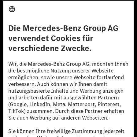
Anbieter
Rechtliche Hinweise
Einstellungen
Datenschutz
Lizenzhinweise Dritter
Barrierefreiheit
© 2026 Mercedes-Benz Group AG. Alle Rechte vorbehalten.
[1] Bilanziell CO₂-neutral bedeutet, dass nicht vermiedene oder nicht
reduzierte CO₂-Emissionen bei der Mercedes-Benz Group durch
zertifizierte Ausgleichsprojekte kompensiert werden.
[2] Renewable Charging ist ein integraler Bestandteil von MB.CHARGE
Public in Europa, den USA, Kanada und China. Sofern an der jeweiligen
Ladestation noch kein Strom aus erneuerbaren Energien vorliegt,
verwendet Renewable Charging Grünstromzertifikate*. Diese stellen
sicher, dass für Ladevorgänge über MB.CHARGE Public eine äquivalente
Strommenge aus erneuerbaren Energien ins Stromnetz eingespeist wird.
Sie stammen ausschließlich aus Wind- und Solarkraftanlagen, die jünger
als sechs Jahre sind.
* Inkl. EKOenergy Ökolabel
* Die angegebenen Werte wurden nach dem vorgeschriebenen
Messverfahren WLTP (Worldwide harmonised Light vehicles Test