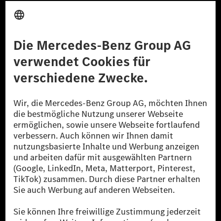
Anbieter
Rechtliche Hinweise
Einstellungen
Datenschutz
Lizenzhinweise Dritter
Barrierefreiheit
© 2026 Mercedes-Benz Group AG. Alle Rechte vorbehalten.
[1] Bilanziell CO₂-neutral bedeutet, dass nicht vermiedene oder nicht
reduzierte CO₂-Emissionen bei der Mercedes-Benz Group durch
zertifizierte Ausgleichsprojekte kompensiert werden.
[2] Renewable Charging ist ein integraler Bestandteil von MB.CHARGE
Public in Europa, den USA, Kanada und China. Sofern an der jeweiligen
Ladestation noch kein Strom aus erneuerbaren Energien vorliegt,
verwendet Renewable Charging Grünstromzertifikate*. Diese stellen
sicher, dass für Ladevorgänge über MB.CHARGE Public eine äquivalente
Strommenge aus erneuerbaren Energien ins Stromnetz eingespeist wird.
Sie stammen ausschließlich aus Wind- und Solarkraftanlagen, die jünger
als sechs Jahre sind.
* Inkl. EKOenergy Ökolabel
* Die angegebenen Werte wurden nach dem vorgeschriebenen
Messverfahren WLTP (Worldwide harmonised Light vehicles Test