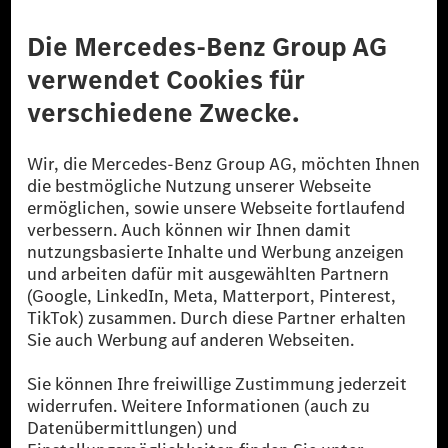
Anbieter
Rechtliche Hinweise
Einstellungen
Datenschutz
Lizenzhinweise Dritter
Barrierefreiheit
© 2026 Mercedes-Benz Group AG. Alle Rechte vorbehalten.
[1] Bilanziell CO₂-neutral bedeutet, dass nicht vermiedene oder nicht
reduzierte CO₂-Emissionen bei der Mercedes-Benz Group durch
zertifizierte Ausgleichsprojekte kompensiert werden.
[2] Renewable Charging ist ein integraler Bestandteil von MB.CHARGE
Public in Europa, den USA, Kanada und China. Sofern an der jeweiligen
Ladestation noch kein Strom aus erneuerbaren Energien vorliegt,
verwendet Renewable Charging Grünstromzertifikate*. Diese stellen
sicher, dass für Ladevorgänge über MB.CHARGE Public eine äquivalente
Strommenge aus erneuerbaren Energien ins Stromnetz eingespeist wird.
Sie stammen ausschließlich aus Wind- und Solarkraftanlagen, die jünger
als sechs Jahre sind.
* Inkl. EKOenergy Ökolabel
* Die angegebenen Werte wurden nach dem vorgeschriebenen
Messverfahren WLTP (Worldwide harmonised Light vehicles Test