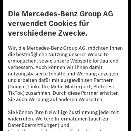
Anbieter
Rechtliche Hinweise
Einstellungen
Datenschutz
Lizenzhinweise Dritter
Barrierefreiheit
© 2026 Mercedes-Benz Group AG. Alle Rechte vorbehalten.
[1] Bilanziell CO₂-neutral bedeutet, dass nicht vermiedene oder nicht
reduzierte CO₂-Emissionen bei der Mercedes-Benz Group durch
zertifizierte Ausgleichsprojekte kompensiert werden.
[2] Renewable Charging ist ein integraler Bestandteil von MB.CHARGE
Public in Europa, den USA, Kanada und China. Sofern an der jeweiligen
Ladestation noch kein Strom aus erneuerbaren Energien vorliegt,
verwendet Renewable Charging Grünstromzertifikate*. Diese stellen
sicher, dass für Ladevorgänge über MB.CHARGE Public eine äquivalente
Strommenge aus erneuerbaren Energien ins Stromnetz eingespeist wird.
Sie stammen ausschließlich aus Wind- und Solarkraftanlagen, die jünger
als sechs Jahre sind.
* Inkl. EKOenergy Ökolabel
* Die angegebenen Werte wurden nach dem vorgeschriebenen
Messverfahren WLTP (Worldwide harmonised Light vehicles Test