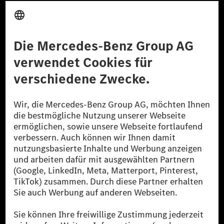
Anbieter
Rechtliche Hinweise
Einstellungen
Datenschutz
Lizenzhinweise Dritter
Barrierefreiheit
© 2026 Mercedes-Benz Group AG. Alle Rechte vorbehalten.
[1] Bilanziell CO₂-neutral bedeutet, dass nicht vermiedene oder nicht
reduzierte CO₂-Emissionen bei der Mercedes-Benz Group durch
zertifizierte Ausgleichsprojekte kompensiert werden.
[2] Renewable Charging ist ein integraler Bestandteil von MB.CHARGE
Public in Europa, den USA, Kanada und China. Sofern an der jeweiligen
Ladestation noch kein Strom aus erneuerbaren Energien vorliegt,
verwendet Renewable Charging Grünstromzertifikate*. Diese stellen
sicher, dass für Ladevorgänge über MB.CHARGE Public eine äquivalente
Strommenge aus erneuerbaren Energien ins Stromnetz eingespeist wird.
Sie stammen ausschließlich aus Wind- und Solarkraftanlagen, die jünger
als sechs Jahre sind.
* Inkl. EKOenergy Ökolabel
* Die angegebenen Werte wurden nach dem vorgeschriebenen
Messverfahren WLTP (Worldwide harmonised Light vehicles Test