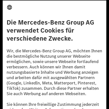
Anbieter
Rechtliche Hinweise
Einstellungen
Datenschutz
Lizenzhinweise Dritter
Barrierefreiheit
© 2026 Mercedes-Benz Group AG. Alle Rechte vorbehalten.
[1] Bilanziell CO₂-neutral bedeutet, dass nicht vermiedene oder nicht
reduzierte CO₂-Emissionen bei der Mercedes-Benz Group durch
zertifizierte Ausgleichsprojekte kompensiert werden.
[2] Renewable Charging ist ein integraler Bestandteil von MB.CHARGE
Public in Europa, den USA, Kanada und China. Sofern an der jeweiligen
Ladestation noch kein Strom aus erneuerbaren Energien vorliegt,
verwendet Renewable Charging Grünstromzertifikate*. Diese stellen
sicher, dass für Ladevorgänge über MB.CHARGE Public eine äquivalente
Strommenge aus erneuerbaren Energien ins Stromnetz eingespeist wird.
Sie stammen ausschließlich aus Wind- und Solarkraftanlagen, die jünger
als sechs Jahre sind.
* Inkl. EKOenergy Ökolabel
* Die angegebenen Werte wurden nach dem vorgeschriebenen
Messverfahren WLTP (Worldwide harmonised Light vehicles Test