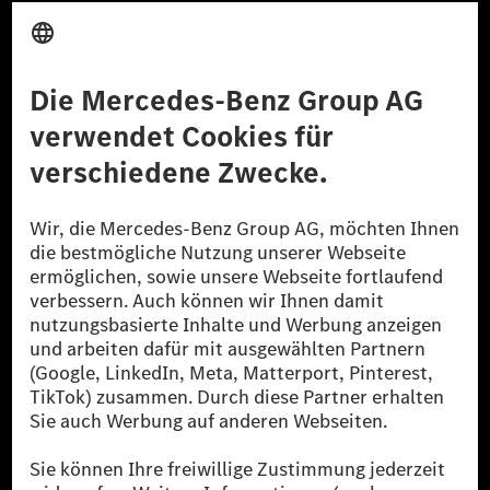
Anbieter
Rechtliche Hinweise
Einstellungen
Datenschutz
Lizenzhinweise Dritter
Barrierefreiheit
© 2026 Mercedes-Benz Group AG. Alle Rechte vorbehalten.
[1] Bilanziell CO₂-neutral bedeutet, dass nicht vermiedene oder nicht
reduzierte CO₂-Emissionen bei der Mercedes-Benz Group durch
zertifizierte Ausgleichsprojekte kompensiert werden.
[2] Renewable Charging ist ein integraler Bestandteil von MB.CHARGE
Public in Europa, den USA, Kanada und China. Sofern an der jeweiligen
Ladestation noch kein Strom aus erneuerbaren Energien vorliegt,
verwendet Renewable Charging Grünstromzertifikate*. Diese stellen
sicher, dass für Ladevorgänge über MB.CHARGE Public eine äquivalente
Strommenge aus erneuerbaren Energien ins Stromnetz eingespeist wird.
Sie stammen ausschließlich aus Wind- und Solarkraftanlagen, die jünger
als sechs Jahre sind.
* Inkl. EKOenergy Ökolabel
* Die angegebenen Werte wurden nach dem vorgeschriebenen
Messverfahren WLTP (Worldwide harmonised Light vehicles Test