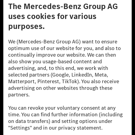
A Mercedes-Benz Csoport
A Mercedes-Benz Group AG (korábbi Daimler AG) a
világ egyik legsikeresebb autóipari vállalata. A
Mercedes-Benz AG-val együtt a prémium és
luxusautók, valamint kishaszonjárművek vezető
globális szállítói vagyunk. A Mercedes-Benz Mobility
AG finanszírozást, lízinget, autó előfizetést és
autókölcsönzést, flottakezelést, digitális
szolgáltatásokat a töltéshez és fizetéshez,
biztosításközvetítést, valamint innovatív mobilitási
szolgáltatásokat kínál.
Tudjon meg többet