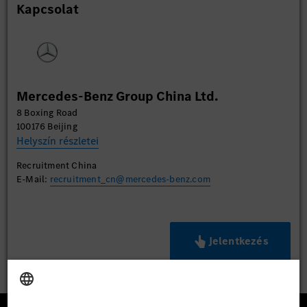
Kapcsolat
Mercedes-Benz Group China Ltd.
8 Boxing Road
100176 Beijing
Helyszín részletei
Recruitment China
E-Mail:
recruitment_cn@mercedes-benz.com
Jelentkezés