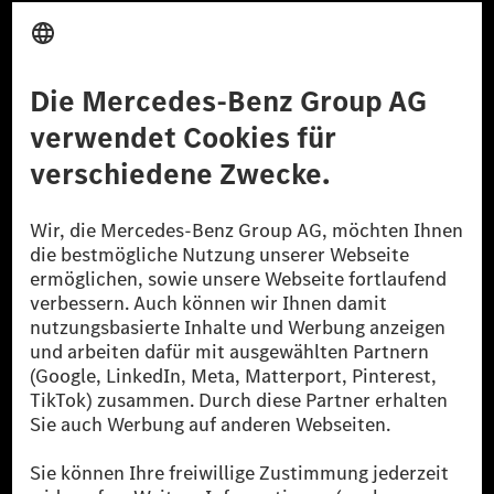
Anbieter
Rechtliche Hinweise
Einstellungen
Datenschutz
Lizenzhinweise Dritter
Barrierefreiheit
© 2026 Mercedes-Benz Group AG. Alle Rechte vorbehalten.
[1] Bilanziell CO₂-neutral bedeutet, dass nicht vermiedene oder nicht
reduzierte CO₂-Emissionen bei der Mercedes-Benz Group durch
zertifizierte Ausgleichsprojekte kompensiert werden.
[2] Renewable Charging ist ein integraler Bestandteil von MB.CHARGE
Public in Europa, den USA, Kanada und China. Sofern an der jeweiligen
Ladestation noch kein Strom aus erneuerbaren Energien vorliegt,
verwendet Renewable Charging Grünstromzertifikate*. Diese stellen
sicher, dass für Ladevorgänge über MB.CHARGE Public eine äquivalente
Strommenge aus erneuerbaren Energien ins Stromnetz eingespeist wird.
Sie stammen ausschließlich aus Wind- und Solarkraftanlagen, die jünger
als sechs Jahre sind.
* Inkl. EKOenergy Ökolabel
* Die angegebenen Werte wurden nach dem vorgeschriebenen
Messverfahren WLTP (Worldwide harmonised Light vehicles Test