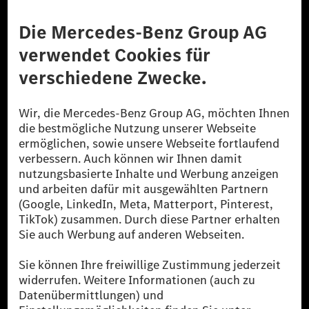
Anbieter
Rechtliche Hinweise
Einstellungen
Datenschutz
Lizenzhinweise Dritter
Barrierefreiheit
© 2026 Mercedes-Benz Group AG. Alle Rechte vorbehalten.
[1] Bilanziell CO₂-neutral bedeutet, dass nicht vermiedene oder nicht
reduzierte CO₂-Emissionen bei der Mercedes-Benz Group durch
zertifizierte Ausgleichsprojekte kompensiert werden.
[2] Renewable Charging ist ein integraler Bestandteil von MB.CHARGE
Public in Europa, den USA, Kanada und China. Sofern an der jeweiligen
Ladestation noch kein Strom aus erneuerbaren Energien vorliegt,
verwendet Renewable Charging Grünstromzertifikate*. Diese stellen
sicher, dass für Ladevorgänge über MB.CHARGE Public eine äquivalente
Strommenge aus erneuerbaren Energien ins Stromnetz eingespeist wird.
Sie stammen ausschließlich aus Wind- und Solarkraftanlagen, die jünger
als sechs Jahre sind.
* Inkl. EKOenergy Ökolabel
* Die angegebenen Werte wurden nach dem vorgeschriebenen
Messverfahren WLTP (Worldwide harmonised Light vehicles Test