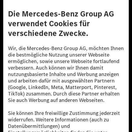
Anbieter
Rechtliche Hinweise
Einstellungen
Datenschutz
Lizenzhinweise Dritter
Barrierefreiheit
© 2026 Mercedes-Benz Group AG. Alle Rechte vorbehalten.
[1] Bilanziell CO₂-neutral bedeutet, dass nicht vermiedene oder nicht
reduzierte CO₂-Emissionen bei der Mercedes-Benz Group durch
zertifizierte Ausgleichsprojekte kompensiert werden.
[2] Renewable Charging ist ein integraler Bestandteil von MB.CHARGE
Public in Europa, den USA, Kanada und China. Sofern an der jeweiligen
Ladestation noch kein Strom aus erneuerbaren Energien vorliegt,
verwendet Renewable Charging Grünstromzertifikate*. Diese stellen
sicher, dass für Ladevorgänge über MB.CHARGE Public eine äquivalente
Strommenge aus erneuerbaren Energien ins Stromnetz eingespeist wird.
Sie stammen ausschließlich aus Wind- und Solarkraftanlagen, die jünger
als sechs Jahre sind.
* Inkl. EKOenergy Ökolabel
* Die angegebenen Werte wurden nach dem vorgeschriebenen
Messverfahren WLTP (Worldwide harmonised Light vehicles Test