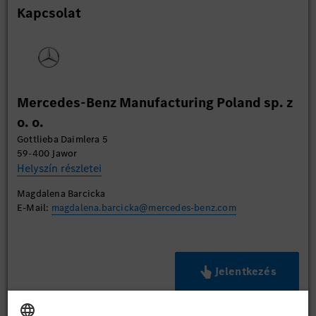
Kapcsolat
Mercedes-Benz Manufacturing Poland sp. z
o. o.
Gottlieba Daimlera 5
59-400 Jawor
Helyszín részletei
Magdalena Barcicka
E-Mail:
magdalena.barcicka@mercedes-benz.com
Jelentkezés