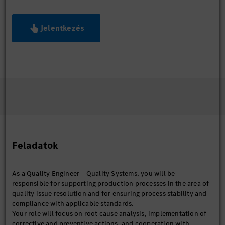
Jelentkezés
Feladatok
As a Quality Engineer – Quality Systems, you will be
responsible for supporting production processes in the area of
quality issue resolution and for ensuring process stability and
compliance with applicable standards.
Your role will focus on root cause analysis, implementation of
corrective and preventive actions, and cooperation with