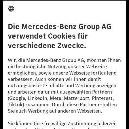
Anbieter
Rechtliche Hinweise
Einstellungen
Datenschutz
Lizenzhinweise Dritter
Barrierefreiheit
© 2026 Mercedes-Benz Group AG. Alle Rechte vorbehalten.
[1] Bilanziell CO₂-neutral bedeutet, dass nicht vermiedene oder nicht
reduzierte CO₂-Emissionen bei der Mercedes-Benz Group durch
zertifizierte Ausgleichsprojekte kompensiert werden.
[2] Renewable Charging ist ein integraler Bestandteil von MB.CHARGE
Public in Europa, den USA, Kanada und China. Sofern an der jeweiligen
Ladestation noch kein Strom aus erneuerbaren Energien vorliegt,
verwendet Renewable Charging Grünstromzertifikate*. Diese stellen
sicher, dass für Ladevorgänge über MB.CHARGE Public eine äquivalente
Strommenge aus erneuerbaren Energien ins Stromnetz eingespeist wird.
Sie stammen ausschließlich aus Wind- und Solarkraftanlagen, die jünger
als sechs Jahre sind.
* Inkl. EKOenergy Ökolabel
* Die angegebenen Werte wurden nach dem vorgeschriebenen
Messverfahren WLTP (Worldwide harmonised Light vehicles Test