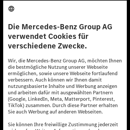
Anbieter
Rechtliche Hinweise
Einstellungen
Datenschutz
Lizenzhinweise Dritter
Barrierefreiheit
© 2026 Mercedes-Benz Group AG. Alle Rechte vorbehalten.
[1] Bilanziell CO₂-neutral bedeutet, dass nicht vermiedene oder nicht
reduzierte CO₂-Emissionen bei der Mercedes-Benz Group durch
zertifizierte Ausgleichsprojekte kompensiert werden.
[2] Renewable Charging ist ein integraler Bestandteil von MB.CHARGE
Public in Europa, den USA, Kanada und China. Sofern an der jeweiligen
Ladestation noch kein Strom aus erneuerbaren Energien vorliegt,
verwendet Renewable Charging Grünstromzertifikate*. Diese stellen
sicher, dass für Ladevorgänge über MB.CHARGE Public eine äquivalente
Strommenge aus erneuerbaren Energien ins Stromnetz eingespeist wird.
Sie stammen ausschließlich aus Wind- und Solarkraftanlagen, die jünger
als sechs Jahre sind.
* Inkl. EKOenergy Ökolabel
* Die angegebenen Werte wurden nach dem vorgeschriebenen
Messverfahren WLTP (Worldwide harmonised Light vehicles Test