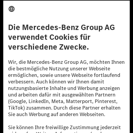
Anbieter
Rechtliche Hinweise
Einstellungen
Datenschutz
Lizenzhinweise Dritter
Barrierefreiheit
© 2026 Mercedes-Benz Group AG. Alle Rechte vorbehalten.
[1] Bilanziell CO₂-neutral bedeutet, dass nicht vermiedene oder nicht
reduzierte CO₂-Emissionen bei der Mercedes-Benz Group durch
zertifizierte Ausgleichsprojekte kompensiert werden.
[2] Renewable Charging ist ein integraler Bestandteil von MB.CHARGE
Public in Europa, den USA, Kanada und China. Sofern an der jeweiligen
Ladestation noch kein Strom aus erneuerbaren Energien vorliegt,
verwendet Renewable Charging Grünstromzertifikate*. Diese stellen
sicher, dass für Ladevorgänge über MB.CHARGE Public eine äquivalente
Strommenge aus erneuerbaren Energien ins Stromnetz eingespeist wird.
Sie stammen ausschließlich aus Wind- und Solarkraftanlagen, die jünger
als sechs Jahre sind.
* Inkl. EKOenergy Ökolabel
* Die angegebenen Werte wurden nach dem vorgeschriebenen
Messverfahren WLTP (Worldwide harmonised Light vehicles Test