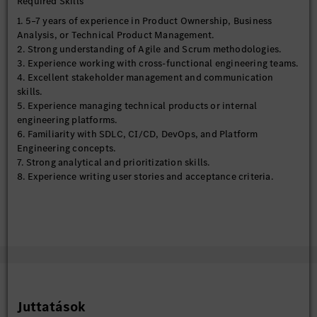
Required Skills
productivity tools including:
1. 5–7 years of experience in Product Ownership, Business
SonarCloud
Analysis, or Technical Product Management.
ArgoCD
2. Strong understanding of Agile and Scrum methodologies.
PactFlow
3. Experience working with cross-functional engineering teams.
LaunchDarkly
4. Excellent stakeholder management and communication
Internal AI Engineering Tools
skills.
Jira
5. Experience managing technical products or internal
Confluence
engineering platforms.
Other SDLC and DevOps tooling within the AWS Platform
6. Familiarity with SDLC, CI/CD, DevOps, and Platform
ecosystem
Engineering concepts.
7. Strong analytical and prioritization skills.
8. Experience writing user stories and acceptance criteria.
Juttatások