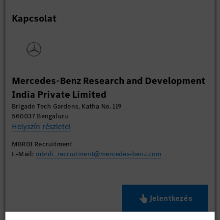
Kapcsolat
Mercedes-Benz Research and Development
India Private Limited
Brigade Tech Gardens, Katha No. 119
560037 Bengaluru
Helyszín részletei
MBRDI Recruitment
E-Mail:
mbrdi_recruitment@mercedes-benz.com
Jelentkezés