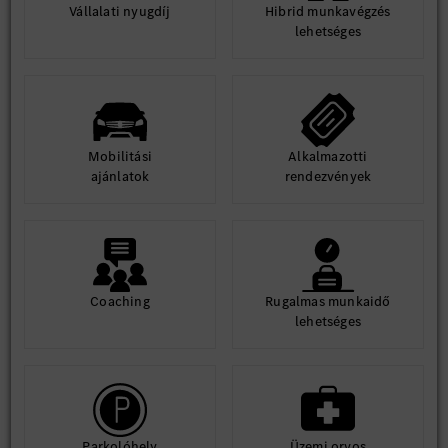
Vállalati nyugdíj
Hibrid munkavégzés
lehetséges
Mobilitási
Alkalmazotti
ajánlatok
rendezvények
Coaching
Rugalmas munkaidő
lehetséges
Parkolóhely
Üzemi orvos