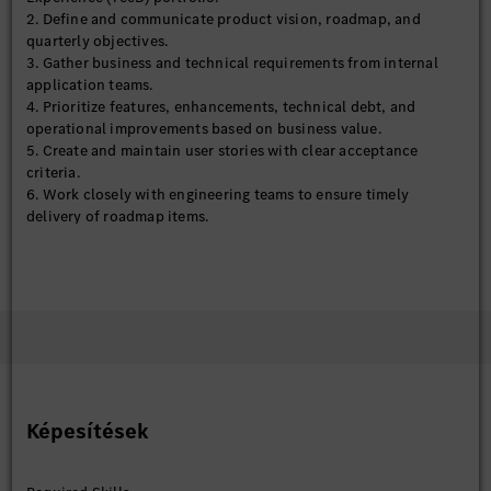
2. Define and communicate product vision, roadmap, and
quarterly objectives.
3. Gather business and technical requirements from internal
application teams.
4. Prioritize features, enhancements, technical debt, and
operational improvements based on business value.
5. Create and maintain user stories with clear acceptance
criteria.
6. Work closely with engineering teams to ensure timely
delivery of roadmap items.
Stakeholder Management
1. Act as the primary interface between platform engineering
teams and internal customers.
2. Collaborate with architects, engineering managers, security
teams, and vendors.
3. Facilitate backlog refinement, sprint planning, sprint
reviews, and retrospectives.
4. Manage stakeholder expectations and communicate product
progress regularly.
Képesítések
Platform & Developer Experience
Own and continuously improve services related to developer