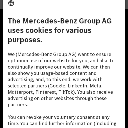
A Mercedes-Benz Csoport
A Mercedes-Benz Group AG (korábbi Daimler AG) a
világ egyik legsikeresebb autóipari vállalata. A
Mercedes-Benz AG-val együtt a prémium és
luxusautók, valamint kishaszonjárművek vezető
globális szállítói vagyunk. A Mercedes-Benz Mobility
AG finanszírozást, lízinget, autó előfizetést és
autókölcsönzést, flottakezelést, digitális
szolgáltatásokat a töltéshez és fizetéshez,
biztosításközvetítést, valamint innovatív mobilitási
szolgáltatásokat kínál.
Tudjon meg többet