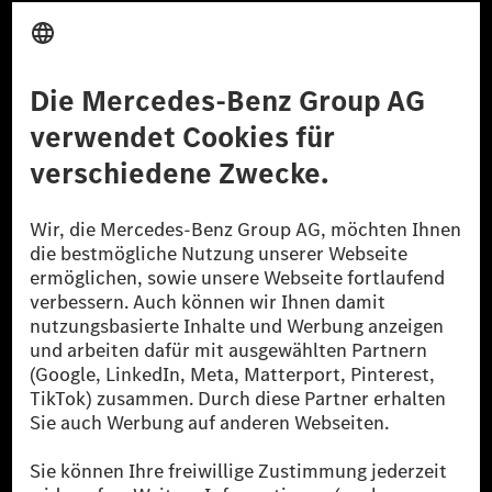
Anbieter
Rechtliche Hinweise
Einstellungen
Datenschutz
Lizenzhinweise Dritter
Barrierefreiheit
© 2026 Mercedes-Benz Group AG. Alle Rechte vorbehalten.
[1] Bilanziell CO₂-neutral bedeutet, dass nicht vermiedene oder nicht
reduzierte CO₂-Emissionen bei der Mercedes-Benz Group durch
zertifizierte Ausgleichsprojekte kompensiert werden.
[2] Renewable Charging ist ein integraler Bestandteil von MB.CHARGE
Public in Europa, den USA, Kanada und China. Sofern an der jeweiligen
Ladestation noch kein Strom aus erneuerbaren Energien vorliegt,
verwendet Renewable Charging Grünstromzertifikate*. Diese stellen
sicher, dass für Ladevorgänge über MB.CHARGE Public eine äquivalente
Strommenge aus erneuerbaren Energien ins Stromnetz eingespeist wird.
Sie stammen ausschließlich aus Wind- und Solarkraftanlagen, die jünger
als sechs Jahre sind.
* Inkl. EKOenergy Ökolabel
* Die angegebenen Werte wurden nach dem vorgeschriebenen
Messverfahren WLTP (Worldwide harmonised Light vehicles Test