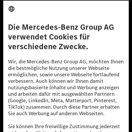
Anbieter
Rechtliche Hinweise
Einstellungen
Datenschutz
Lizenzhinweise Dritter
Barrierefreiheit
© 2026 Mercedes-Benz Group AG. Alle Rechte vorbehalten.
[1] Bilanziell CO₂-neutral bedeutet, dass nicht vermiedene oder nicht
reduzierte CO₂-Emissionen bei der Mercedes-Benz Group durch
zertifizierte Ausgleichsprojekte kompensiert werden.
[2] Renewable Charging ist ein integraler Bestandteil von MB.CHARGE
Public in Europa, den USA, Kanada und China. Sofern an der jeweiligen
Ladestation noch kein Strom aus erneuerbaren Energien vorliegt,
verwendet Renewable Charging Grünstromzertifikate*. Diese stellen
sicher, dass für Ladevorgänge über MB.CHARGE Public eine äquivalente
Strommenge aus erneuerbaren Energien ins Stromnetz eingespeist wird.
Sie stammen ausschließlich aus Wind- und Solarkraftanlagen, die jünger
als sechs Jahre sind.
* Inkl. EKOenergy Ökolabel
* Die angegebenen Werte wurden nach dem vorgeschriebenen
Messverfahren WLTP (Worldwide harmonised Light vehicles Test