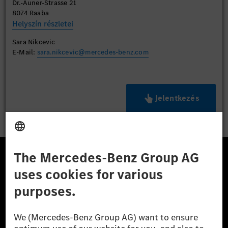
Dr.-Auner-Strasse 21
8074 Raaba
Helyszín részletei
Sara Nikcevic
E-Mail:
sara.nikcevic@mercedes-benz.com
Jelentkezés
A Mercedes-Benz Csoport
A Mercedes-Benz Group AG (korábbi Daimler AG) a
világ egyik legsikeresebb autóipari vállalata. A
Mercedes-Benz AG-val együtt a prémium és
luxusautók, valamint kishaszonjárművek vezető