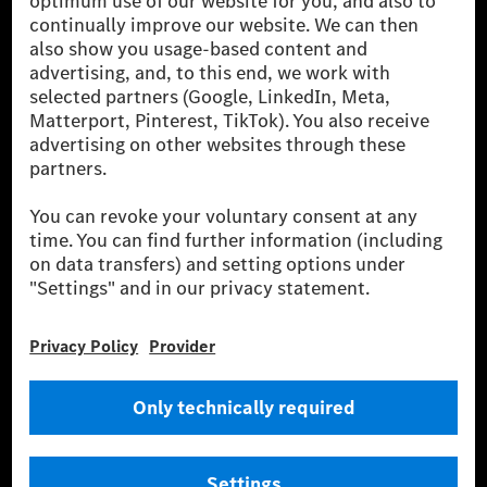
globális szállítói vagyunk. A Mercedes-Benz Mobility
AG finanszírozást, lízinget, autó előfizetést és
autókölcsönzést, flottakezelést, digitális
szolgáltatásokat a töltéshez és fizetéshez,
biztosításközvetítést, valamint innovatív mobilitási
szolgáltatásokat kínál.
Tudjon meg többet
Technikai támogatás Hotline vonal
Kapcsolat
Helyszínek
Szolgáltató
Jogi nyilatkozat
Beállítások