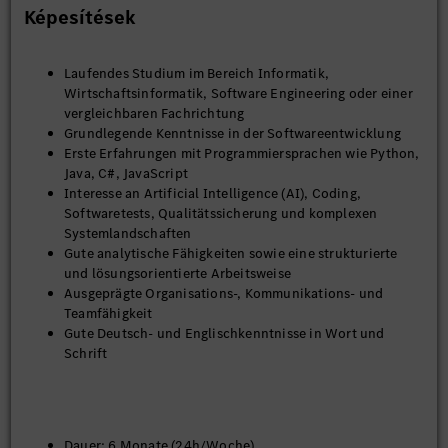
Képesítések
Laufendes Studium im Bereich Informatik,
Wirtschaftsinformatik, Software Engineering oder einer
vergleichbaren Fachrichtung
Grundlegende Kenntnisse in der Softwareentwicklung
Erste Erfahrungen mit Programmiersprachen wie Python,
Java, C#, JavaScript
Interesse an Artificial Intelligence (AI), Coding,
Softwaretests, Qualitätssicherung und komplexen
Systemlandschaften
Gute analytische Fähigkeiten sowie eine strukturierte
und lösungsorientierte Arbeitsweise
Ausgeprägte Organisations-, Kommunikations- und
Teamfähigkeit
Gute Deutsch- und Englischkenntnisse in Wort und
Schrift
Dauer: 6 Monate (24h/Woche)