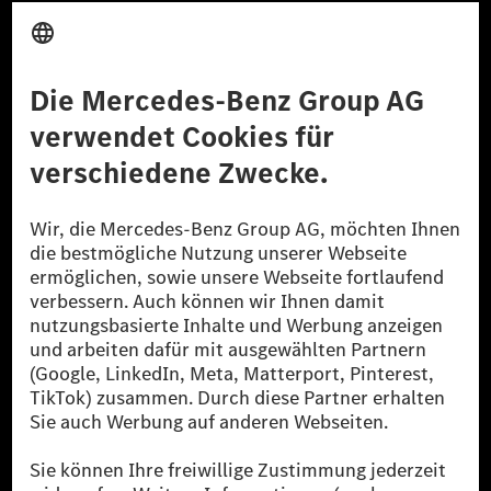
Anbieter
Rechtliche Hinweise
Einstellungen
Datenschutz
Lizenzhinweise Dritter
Barrierefreiheit
© 2026 Mercedes-Benz Group AG. Alle Rechte vorbehalten.
[1] Bilanziell CO₂-neutral bedeutet, dass nicht vermiedene oder nicht
reduzierte CO₂-Emissionen bei der Mercedes-Benz Group durch
zertifizierte Ausgleichsprojekte kompensiert werden.
[2] Renewable Charging ist ein integraler Bestandteil von MB.CHARGE
Public in Europa, den USA, Kanada und China. Sofern an der jeweiligen
Ladestation noch kein Strom aus erneuerbaren Energien vorliegt,
verwendet Renewable Charging Grünstromzertifikate*. Diese stellen
sicher, dass für Ladevorgänge über MB.CHARGE Public eine äquivalente
Strommenge aus erneuerbaren Energien ins Stromnetz eingespeist wird.
Sie stammen ausschließlich aus Wind- und Solarkraftanlagen, die jünger
als sechs Jahre sind.
* Inkl. EKOenergy Ökolabel
* Die angegebenen Werte wurden nach dem vorgeschriebenen
Messverfahren WLTP (Worldwide harmonised Light vehicles Test