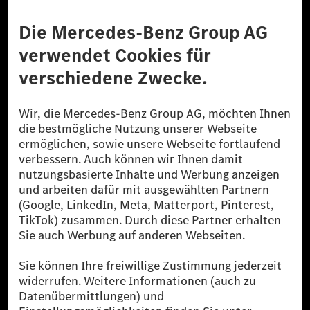
Anbieter
Rechtliche Hinweise
Einstellungen
Datenschutz
Lizenzhinweise Dritter
Barrierefreiheit
© 2026 Mercedes-Benz Group AG. Alle Rechte vorbehalten.
[1] Bilanziell CO₂-neutral bedeutet, dass nicht vermiedene oder nicht
reduzierte CO₂-Emissionen bei der Mercedes-Benz Group durch
zertifizierte Ausgleichsprojekte kompensiert werden.
[2] Renewable Charging ist ein integraler Bestandteil von MB.CHARGE
Public in Europa, den USA, Kanada und China. Sofern an der jeweiligen
Ladestation noch kein Strom aus erneuerbaren Energien vorliegt,
verwendet Renewable Charging Grünstromzertifikate*. Diese stellen
sicher, dass für Ladevorgänge über MB.CHARGE Public eine äquivalente
Strommenge aus erneuerbaren Energien ins Stromnetz eingespeist wird.
Sie stammen ausschließlich aus Wind- und Solarkraftanlagen, die jünger
als sechs Jahre sind.
* Inkl. EKOenergy Ökolabel
* Die angegebenen Werte wurden nach dem vorgeschriebenen
Messverfahren WLTP (Worldwide harmonised Light vehicles Test