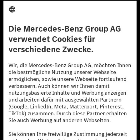
Anbieter
Rechtliche Hinweise
Einstellungen
Datenschutz
Lizenzhinweise Dritter
Barrierefreiheit
© 2026 Mercedes-Benz Group AG. Alle Rechte vorbehalten.
[1] Bilanziell CO₂-neutral bedeutet, dass nicht vermiedene oder nicht
reduzierte CO₂-Emissionen bei der Mercedes-Benz Group durch
zertifizierte Ausgleichsprojekte kompensiert werden.
[2] Renewable Charging ist ein integraler Bestandteil von MB.CHARGE
Public in Europa, den USA, Kanada und China. Sofern an der jeweiligen
Ladestation noch kein Strom aus erneuerbaren Energien vorliegt,
verwendet Renewable Charging Grünstromzertifikate*. Diese stellen
sicher, dass für Ladevorgänge über MB.CHARGE Public eine äquivalente
Strommenge aus erneuerbaren Energien ins Stromnetz eingespeist wird.
Sie stammen ausschließlich aus Wind- und Solarkraftanlagen, die jünger
als sechs Jahre sind.
* Inkl. EKOenergy Ökolabel
* Die angegebenen Werte wurden nach dem vorgeschriebenen
Messverfahren WLTP (Worldwide harmonised Light vehicles Test