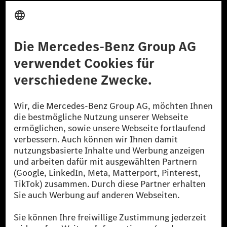
Anbieter
Rechtliche Hinweise
Einstellungen
Datenschutz
Lizenzhinweise Dritter
Barrierefreiheit
© 2026 Mercedes-Benz Group AG. Alle Rechte vorbehalten.
[1] Bilanziell CO₂-neutral bedeutet, dass nicht vermiedene oder nicht
reduzierte CO₂-Emissionen bei der Mercedes-Benz Group durch
zertifizierte Ausgleichsprojekte kompensiert werden.
[2] Renewable Charging ist ein integraler Bestandteil von MB.CHARGE
Public in Europa, den USA, Kanada und China. Sofern an der jeweiligen
Ladestation noch kein Strom aus erneuerbaren Energien vorliegt,
verwendet Renewable Charging Grünstromzertifikate*. Diese stellen
sicher, dass für Ladevorgänge über MB.CHARGE Public eine äquivalente
Strommenge aus erneuerbaren Energien ins Stromnetz eingespeist wird.
Sie stammen ausschließlich aus Wind- und Solarkraftanlagen, die jünger
als sechs Jahre sind.
* Inkl. EKOenergy Ökolabel
* Die angegebenen Werte wurden nach dem vorgeschriebenen
Messverfahren WLTP (Worldwide harmonised Light vehicles Test