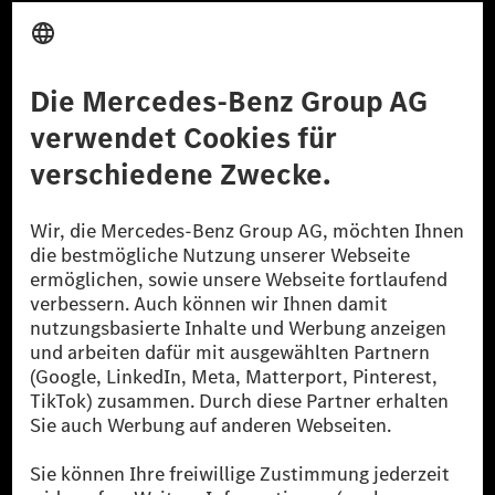
Anbieter
Rechtliche Hinweise
Einstellungen
Datenschutz
Lizenzhinweise Dritter
Barrierefreiheit
© 2026 Mercedes-Benz Group AG. Alle Rechte vorbehalten.
[1] Bilanziell CO₂-neutral bedeutet, dass nicht vermiedene oder nicht
reduzierte CO₂-Emissionen bei der Mercedes-Benz Group durch
zertifizierte Ausgleichsprojekte kompensiert werden.
[2] Renewable Charging ist ein integraler Bestandteil von MB.CHARGE
Public in Europa, den USA, Kanada und China. Sofern an der jeweiligen
Ladestation noch kein Strom aus erneuerbaren Energien vorliegt,
verwendet Renewable Charging Grünstromzertifikate*. Diese stellen
sicher, dass für Ladevorgänge über MB.CHARGE Public eine äquivalente
Strommenge aus erneuerbaren Energien ins Stromnetz eingespeist wird.
Sie stammen ausschließlich aus Wind- und Solarkraftanlagen, die jünger
als sechs Jahre sind.
* Inkl. EKOenergy Ökolabel
* Die angegebenen Werte wurden nach dem vorgeschriebenen
Messverfahren WLTP (Worldwide harmonised Light vehicles Test