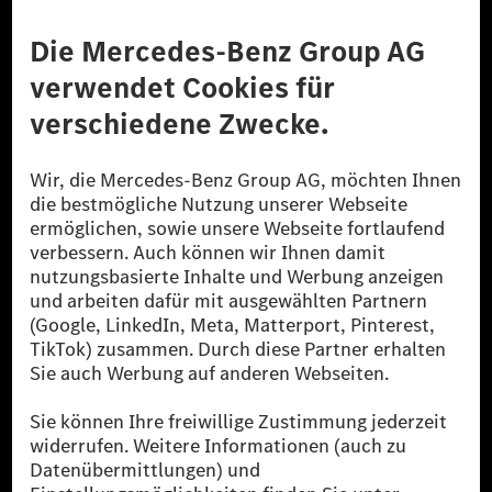
Anbieter
Rechtliche Hinweise
Einstellungen
Datenschutz
Lizenzhinweise Dritter
Barrierefreiheit
© 2026 Mercedes-Benz Group AG. Alle Rechte vorbehalten.
[1] Bilanziell CO₂-neutral bedeutet, dass nicht vermiedene oder nicht
reduzierte CO₂-Emissionen bei der Mercedes-Benz Group durch
zertifizierte Ausgleichsprojekte kompensiert werden.
[2] Renewable Charging ist ein integraler Bestandteil von MB.CHARGE
Public in Europa, den USA, Kanada und China. Sofern an der jeweiligen
Ladestation noch kein Strom aus erneuerbaren Energien vorliegt,
verwendet Renewable Charging Grünstromzertifikate*. Diese stellen
sicher, dass für Ladevorgänge über MB.CHARGE Public eine äquivalente
Strommenge aus erneuerbaren Energien ins Stromnetz eingespeist wird.
Sie stammen ausschließlich aus Wind- und Solarkraftanlagen, die jünger
als sechs Jahre sind.
* Inkl. EKOenergy Ökolabel
* Die angegebenen Werte wurden nach dem vorgeschriebenen
Messverfahren WLTP (Worldwide harmonised Light vehicles Test