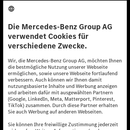
Anbieter
Rechtliche Hinweise
Einstellungen
Datenschutz
Lizenzhinweise Dritter
Barrierefreiheit
© 2026 Mercedes-Benz Group AG. Alle Rechte vorbehalten.
[1] Bilanziell CO₂-neutral bedeutet, dass nicht vermiedene oder nicht
reduzierte CO₂-Emissionen bei der Mercedes-Benz Group durch
zertifizierte Ausgleichsprojekte kompensiert werden.
[2] Renewable Charging ist ein integraler Bestandteil von MB.CHARGE
Public in Europa, den USA, Kanada und China. Sofern an der jeweiligen
Ladestation noch kein Strom aus erneuerbaren Energien vorliegt,
verwendet Renewable Charging Grünstromzertifikate*. Diese stellen
sicher, dass für Ladevorgänge über MB.CHARGE Public eine äquivalente
Strommenge aus erneuerbaren Energien ins Stromnetz eingespeist wird.
Sie stammen ausschließlich aus Wind- und Solarkraftanlagen, die jünger
als sechs Jahre sind.
* Inkl. EKOenergy Ökolabel
* Die angegebenen Werte wurden nach dem vorgeschriebenen
Messverfahren WLTP (Worldwide harmonised Light vehicles Test