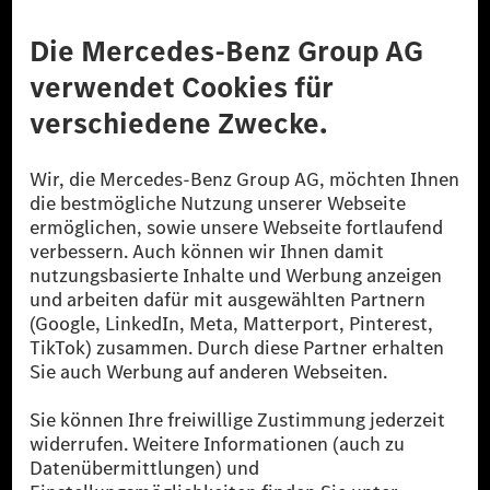
Anbieter
Rechtliche Hinweise
Einstellungen
Datenschutz
Lizenzhinweise Dritter
Barrierefreiheit
© 2026 Mercedes-Benz Group AG. Alle Rechte vorbehalten.
[1] Bilanziell CO₂-neutral bedeutet, dass nicht vermiedene oder nicht
reduzierte CO₂-Emissionen bei der Mercedes-Benz Group durch
zertifizierte Ausgleichsprojekte kompensiert werden.
[2] Renewable Charging ist ein integraler Bestandteil von MB.CHARGE
Public in Europa, den USA, Kanada und China. Sofern an der jeweiligen
Ladestation noch kein Strom aus erneuerbaren Energien vorliegt,
verwendet Renewable Charging Grünstromzertifikate*. Diese stellen
sicher, dass für Ladevorgänge über MB.CHARGE Public eine äquivalente
Strommenge aus erneuerbaren Energien ins Stromnetz eingespeist wird.
Sie stammen ausschließlich aus Wind- und Solarkraftanlagen, die jünger
als sechs Jahre sind.
* Inkl. EKOenergy Ökolabel
* Die angegebenen Werte wurden nach dem vorgeschriebenen
Messverfahren WLTP (Worldwide harmonised Light vehicles Test