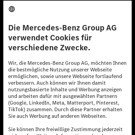
Anbieter
Rechtliche Hinweise
Einstellungen
Datenschutz
Lizenzhinweise Dritter
Barrierefreiheit
© 2026 Mercedes-Benz Group AG. Alle Rechte vorbehalten.
[1] Bilanziell CO₂-neutral bedeutet, dass nicht vermiedene oder nicht
reduzierte CO₂-Emissionen bei der Mercedes-Benz Group durch
zertifizierte Ausgleichsprojekte kompensiert werden.
[2] Renewable Charging ist ein integraler Bestandteil von MB.CHARGE
Public in Europa, den USA, Kanada und China. Sofern an der jeweiligen
Ladestation noch kein Strom aus erneuerbaren Energien vorliegt,
verwendet Renewable Charging Grünstromzertifikate*. Diese stellen
sicher, dass für Ladevorgänge über MB.CHARGE Public eine äquivalente
Strommenge aus erneuerbaren Energien ins Stromnetz eingespeist wird.
Sie stammen ausschließlich aus Wind- und Solarkraftanlagen, die jünger
als sechs Jahre sind.
* Inkl. EKOenergy Ökolabel
* Die angegebenen Werte wurden nach dem vorgeschriebenen
Messverfahren WLTP (Worldwide harmonised Light vehicles Test