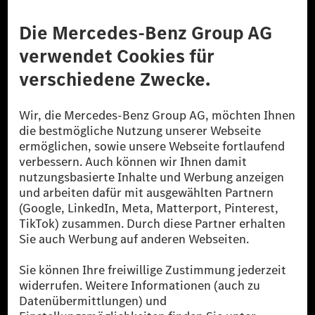
Anbieter
Rechtliche Hinweise
Einstellungen
Datenschutz
Lizenzhinweise Dritter
Barrierefreiheit
© 2026 Mercedes-Benz Group AG. Alle Rechte vorbehalten.
[1] Bilanziell CO₂-neutral bedeutet, dass nicht vermiedene oder nicht
reduzierte CO₂-Emissionen bei der Mercedes-Benz Group durch
zertifizierte Ausgleichsprojekte kompensiert werden.
[2] Renewable Charging ist ein integraler Bestandteil von MB.CHARGE
Public in Europa, den USA, Kanada und China. Sofern an der jeweiligen
Ladestation noch kein Strom aus erneuerbaren Energien vorliegt,
verwendet Renewable Charging Grünstromzertifikate*. Diese stellen
sicher, dass für Ladevorgänge über MB.CHARGE Public eine äquivalente
Strommenge aus erneuerbaren Energien ins Stromnetz eingespeist wird.
Sie stammen ausschließlich aus Wind- und Solarkraftanlagen, die jünger
als sechs Jahre sind.
* Inkl. EKOenergy Ökolabel
* Die angegebenen Werte wurden nach dem vorgeschriebenen
Messverfahren WLTP (Worldwide harmonised Light vehicles Test