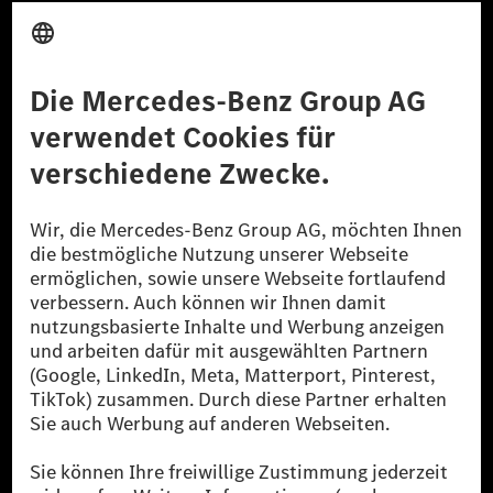
Anbieter
Rechtliche Hinweise
Einstellungen
Datenschutz
Lizenzhinweise Dritter
Barrierefreiheit
© 2026 Mercedes-Benz Group AG. Alle Rechte vorbehalten.
[1] Bilanziell CO₂-neutral bedeutet, dass nicht vermiedene oder nicht
reduzierte CO₂-Emissionen bei der Mercedes-Benz Group durch
zertifizierte Ausgleichsprojekte kompensiert werden.
[2] Renewable Charging ist ein integraler Bestandteil von MB.CHARGE
Public in Europa, den USA, Kanada und China. Sofern an der jeweiligen
Ladestation noch kein Strom aus erneuerbaren Energien vorliegt,
verwendet Renewable Charging Grünstromzertifikate*. Diese stellen
sicher, dass für Ladevorgänge über MB.CHARGE Public eine äquivalente
Strommenge aus erneuerbaren Energien ins Stromnetz eingespeist wird.
Sie stammen ausschließlich aus Wind- und Solarkraftanlagen, die jünger
als sechs Jahre sind.
* Inkl. EKOenergy Ökolabel
* Die angegebenen Werte wurden nach dem vorgeschriebenen
Messverfahren WLTP (Worldwide harmonised Light vehicles Test