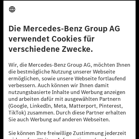
Anbieter
Rechtliche Hinweise
Einstellungen
Datenschutz
Lizenzhinweise Dritter
Barrierefreiheit
© 2026 Mercedes-Benz Group AG. Alle Rechte vorbehalten.
[1] Bilanziell CO₂-neutral bedeutet, dass nicht vermiedene oder nicht
reduzierte CO₂-Emissionen bei der Mercedes-Benz Group durch
zertifizierte Ausgleichsprojekte kompensiert werden.
[2] Renewable Charging ist ein integraler Bestandteil von MB.CHARGE
Public in Europa, den USA, Kanada und China. Sofern an der jeweiligen
Ladestation noch kein Strom aus erneuerbaren Energien vorliegt,
verwendet Renewable Charging Grünstromzertifikate*. Diese stellen
sicher, dass für Ladevorgänge über MB.CHARGE Public eine äquivalente
Strommenge aus erneuerbaren Energien ins Stromnetz eingespeist wird.
Sie stammen ausschließlich aus Wind- und Solarkraftanlagen, die jünger
als sechs Jahre sind.
* Inkl. EKOenergy Ökolabel
* Die angegebenen Werte wurden nach dem vorgeschriebenen
Messverfahren WLTP (Worldwide harmonised Light vehicles Test