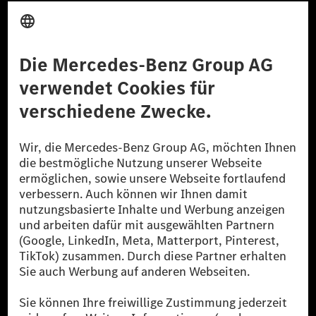
Anbieter
Rechtliche Hinweise
Einstellungen
Datenschutz
Lizenzhinweise Dritter
Barrierefreiheit
© 2026 Mercedes-Benz Group AG. Alle Rechte vorbehalten.
[1] Bilanziell CO₂-neutral bedeutet, dass nicht vermiedene oder nicht
reduzierte CO₂-Emissionen bei der Mercedes-Benz Group durch
zertifizierte Ausgleichsprojekte kompensiert werden.
[2] Renewable Charging ist ein integraler Bestandteil von MB.CHARGE
Public in Europa, den USA, Kanada und China. Sofern an der jeweiligen
Ladestation noch kein Strom aus erneuerbaren Energien vorliegt,
verwendet Renewable Charging Grünstromzertifikate*. Diese stellen
sicher, dass für Ladevorgänge über MB.CHARGE Public eine äquivalente
Strommenge aus erneuerbaren Energien ins Stromnetz eingespeist wird.
Sie stammen ausschließlich aus Wind- und Solarkraftanlagen, die jünger
als sechs Jahre sind.
* Inkl. EKOenergy Ökolabel
* Die angegebenen Werte wurden nach dem vorgeschriebenen
Messverfahren WLTP (Worldwide harmonised Light vehicles Test